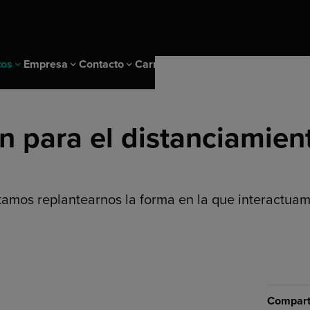
tos
Empresa
Contacto
Carrera
n para el distanciamien
hl Metering
cargas
Localizaciones
 IoT
er Program
Sostenibilidad & IMS
nagement solutions
a el agua
amos replantearnos la forma en la que interactuamo
Desarrollo sostenible
 la calefacción
IMS y certificados
 submedición
Comparti