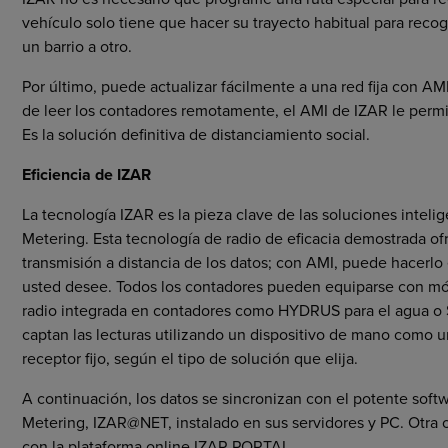
vehículo solo tiene que hacer su trayecto habitual para recog
un barrio a otro.
Por último, puede actualizar fácilmente a una red fija con 
de leer los contadores remotamente, el AMI de IZAR le permit
Es la solución definitiva de distanciamiento social.
Eficiencia de IZAR
La tecnología IZAR es la pieza clave de las soluciones intel
Metering. Esta tecnología de radio de eficacia demostrada ofre
transmisión a distancia de los datos; con AMI, puede hacerl
usted desee. Todos los contadores pueden equiparse con mód
radio integrada en contadores como HYDRUS para el agua o 
captan las lecturas utilizando un dispositivo de mano co
receptor fijo, según el tipo de solución que elija.
A continuación, los datos se sincronizan con el potente soft
Metering, IZAR@NET, instalado en sus servidores y PC. Otra 
con la plataforma online IZAR PORTAL.