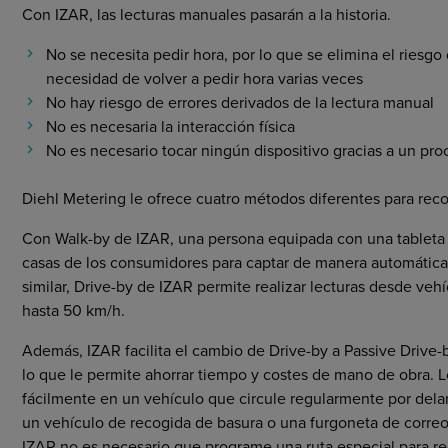
Con IZAR, las lecturas manuales pasarán a la historia.
No se necesita pedir hora, por lo que se elimina el riesgo d
necesidad de volver a pedir hora varias veces
No hay riesgo de errores derivados de la lectura manual
No es necesaria la interacción física
No es necesario tocar ningún dispositivo gracias a un proc
Diehl Metering le ofrece cuatro métodos diferentes para recog
Con Walk-by de IZAR, una persona equipada con una tableta t
casas de los consumidores para captar de manera automática
similar, Drive-by de IZAR permite realizar lecturas desde veh
hasta 50 km/h.
Además, IZAR facilita el cambio de Drive-by a Passive Drive-b
lo que le permite ahorrar tiempo y costes de mano de obra. L
fácilmente en un vehículo que circule regularmente por del
un vehículo de recogida de basura o una furgoneta de correo.
IZAR no es necesario que programe una ruta especial para re