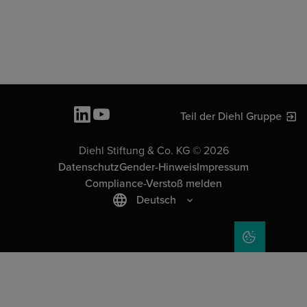
Teil der Diehl Gruppe
Diehl Stiftung & Co. KG © 2026
Datenschutz
Gender-Hinweis
Impressum
Compliance-Verstoß melden
Deutsch
COOKIE-EIN