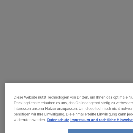
Diese Website nutzt Technologien von Dritten, um Ihnen das optimale Nu
Trackingdienste erlauben es uns, das Onlineangebot stetig zu verbessern
Interessen unserer Nutzer anzupassen. Um diese technisch nicht notwe
benötigen wir Ihre Einwilligung. Die einmal erteilte Einwilligung kann je
widerrufen werden.
Datenschutz
Impressum und rechtliche Hinweise