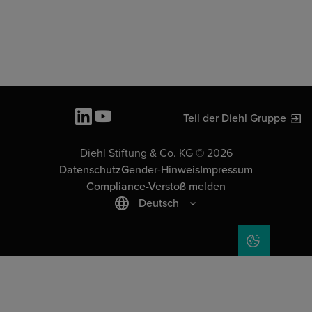
Teil der Diehl Gruppe
Diehl Stiftung & Co. KG © 2026
Datenschutz
Gender-Hinweis
Impressum
Compliance-Verstoß melden
Deutsch
COOKIE-EIN