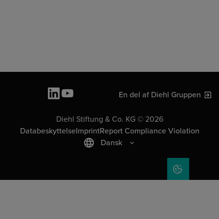
En del af Diehl Gruppen
Diehl Stiftung & Co. KG © 2026
Databeskyttelse
Imprint
Report Compliance Violation
Dansk
COOKIE SET