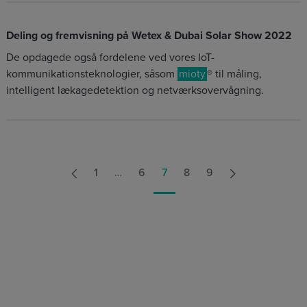
Deling og fremvisning på Wetex & Dubai Solar Show 2022
De opdagede også fordelene ved vores IoT-
kommunikationsteknologier, såsom
mioty
® til måling,
intelligent lækagedetektion og netværksovervågning.
1
…
6
7
8
9