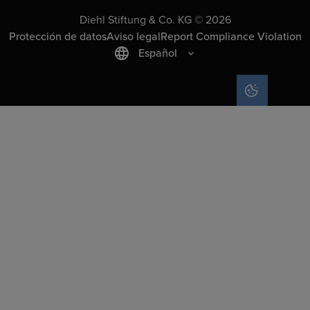
Diehl Stiftung & Co. KG © 2026
Protección de datos
Aviso legal
Report Compliance Violation
Español
COOKIE SET