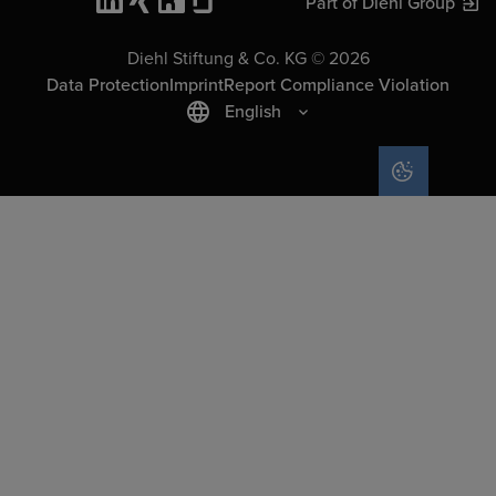
Part of Diehl Group
Diehl Stiftung & Co. KG © 2026
Data Protection
Imprint
Report Compliance Violation
English
COOKIE SET