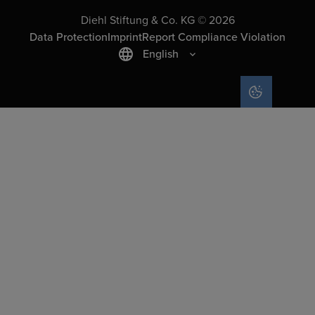
Diehl Stiftung & Co. KG © 2026
Data Protection
Imprint
Report Compliance Violation
English
COOKIE SET