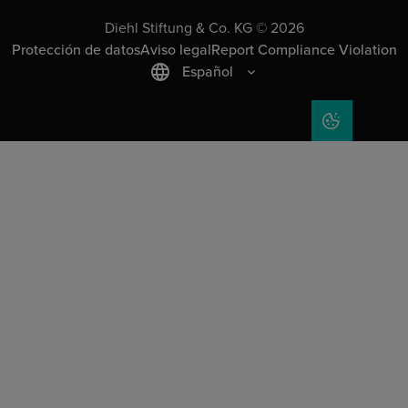
Diehl Stiftung & Co. KG © 2026
Protección de datos
Aviso legal
Report Compliance Violation
Español
COOKIE SET