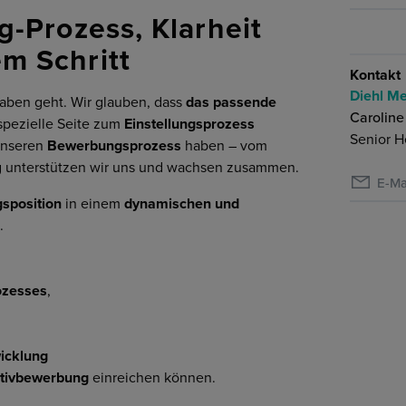
g-Prozess, Klarheit
m Schritt
Kontakt
Diehl Me
gaben geht. Wir glauben, dass
das passende
Caroline
spezielle Seite zum
Einstellungsprozess
Senior H
 unseren
Bewerbungsprozess
haben – vom
ng unterstützen wir uns und wachsen zusammen.
E-Ma
sposition
in einem
dynamischen und
.
ozesses
,
icklung
iativbewerbung
einreichen können.