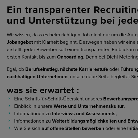
Cybersecurity
Ein transparenter Recruitin
Märkte
und Unterstützung bei jede
Allgemeine Einkaufs- und
Geschäftsbedingungen
Wir wissen, dass es beim richtigen Job nicht nur um die Auf
Jobangebot
mit Klarheit beginnt. Deswegen haben wir eine 
erstellt: jeder Bewerber soll einen transparenten Einblick in
ersten Kontakt bis zum
Onboarding
. Denn bei Diehl Meteri
Egal, ob
Berufseinstieg, nächste Karrierestufe
oder
Führung
nachhaltigen Unternehmen
, unsere neue Seite begleitet Sie
was sie erwartet :
Eine Schritt-für-Schritt-Übersicht unseres
Bewerbungspr
Einblick in unsere
Werte und Unternehmenskultur,
Informationen zu
Interviews und Assessments,
Informationen zu
Weiterbildungsmöglichkeiten und Entw
Wie Sie sich
auf offene Stellen bewerben
oder eine
Init