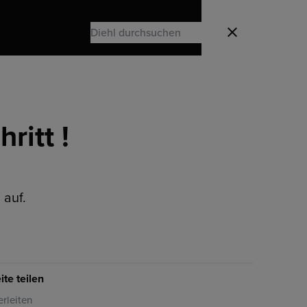
Search
Schließen
Search
ritt !
 auf.
ite teilen
erleiten