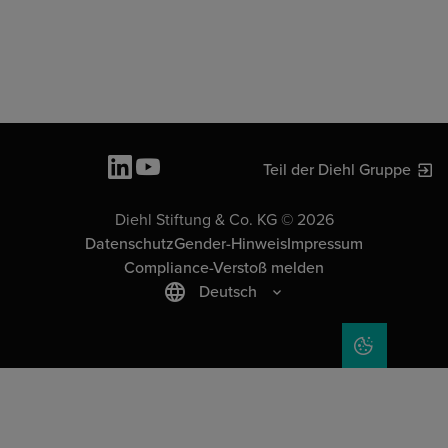
Teil der Diehl Gruppe
Diehl Stiftung & Co. KG © 2026
Datenschutz
Gender-Hinweis
Impressum
Compliance-Verstoß melden
Deutsch
COOKIE-EIN