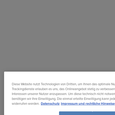
Diese Website nutzt Technologien von Dritten, um Ihnen das optimale Nu
Trackingdienste erlauben es uns, das Onlineangebot stetig zu verbessern
Interessen unserer Nutzer anzupassen. Um diese technisch nicht notwe
benötigen wir Ihre Einwilligung. Die einmal erteilte Einwilligung kann je
widerrufen werden.
Datenschutz
Impressum und rechtliche Hinweise