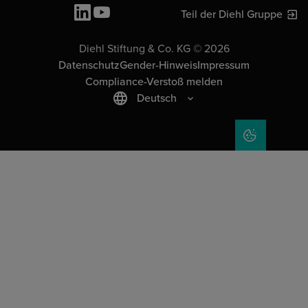
Teil der Diehl Gruppe
Diehl Stiftung & Co. KG © 2026
Datenschutz
Gender-Hinweis
Impressum
Compliance-Verstoß melden
Deutsch
COOKIE-EIN