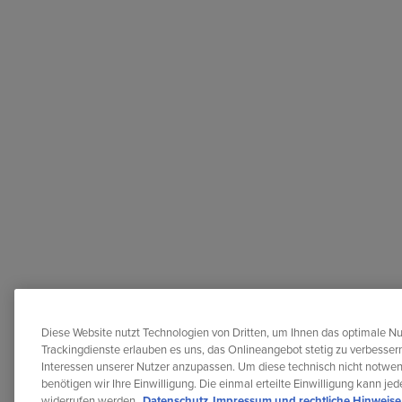
Diese Website nutzt Technologien von Dritten, um Ihnen das optimale Nu
Trackingdienste erlauben es uns, das Onlineangebot stetig zu verbessern
Interessen unserer Nutzer anzupassen. Um diese technisch nicht notwe
benötigen wir Ihre Einwilligung. Die einmal erteilte Einwilligung kann je
widerrufen werden.
Datenschutz
Impressum und rechtliche Hinweise