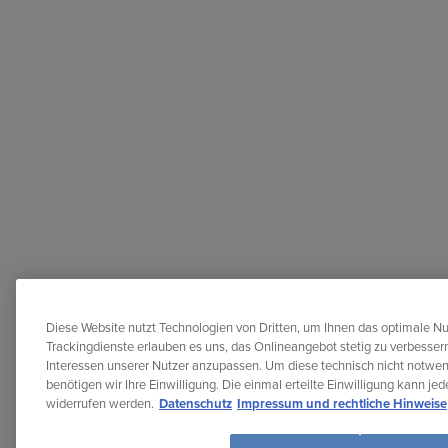
Diese Website nutzt Technologien von Dritten, um Ihnen das optimale Nu
Trackingdienste erlauben es uns, das Onlineangebot stetig zu verbessern
Interessen unserer Nutzer anzupassen. Um diese technisch nicht notwe
benötigen wir Ihre Einwilligung. Die einmal erteilte Einwilligung kann je
widerrufen werden.
Datenschutz
Impressum und rechtliche Hinweise