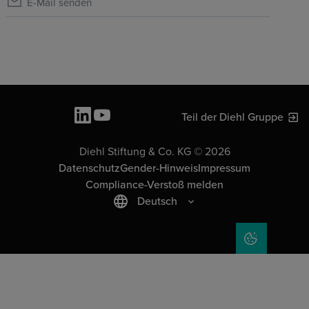
E-Mail senden
Teil der Diehl Gruppe
Diehl Stiftung & Co. KG © 2026
Datenschutz
Gender-Hinweis
Impressum
Compliance-Verstoß melden
Deutsch
COOKIE-EIN