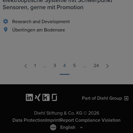
elektrooptische Systeme mit Schwerpunkt
Sensoren, gerne mit Promotion
Research and Development
Überlingen am Bodensee
1
…
3
4
5
…
24
Part of Diehl Group
Diehl Stiftung & Co. KG © 2026
Data Protection
Imprint
Report Compliance Violation
English