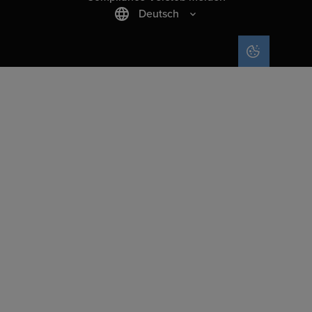
Deutsch
COOKIE-EIN