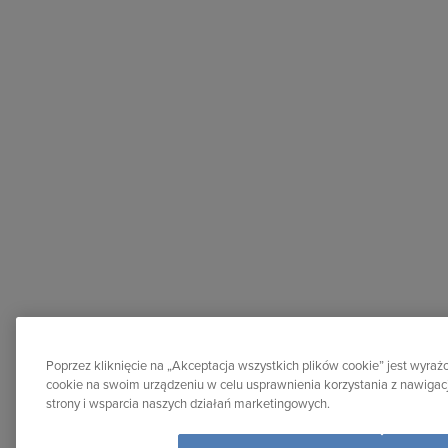
Poprzez kliknięcie na „Akceptacja wszystkich plików cookie” jest wyr
cookie na swoim urządzeniu w celu usprawnienia korzystania z nawigacj
strony i wsparcia naszych działań marketingowych.