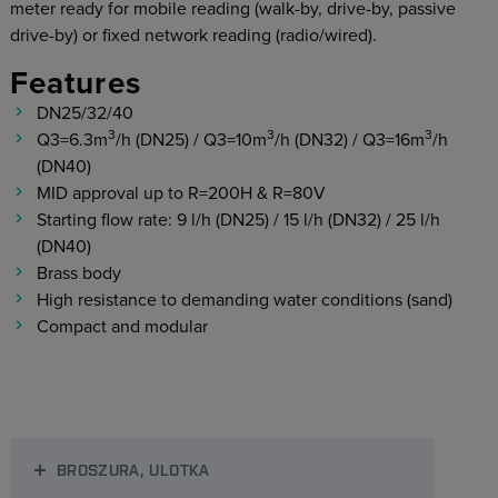
meter ready for mobile reading (walk-by, drive-by, passive
drive-by) or fixed network reading (radio/wired).
Features
DN25/32/40
3
3
3
Q3=6.3m
/h (DN25) / Q3=10m
/h (DN32) / Q3=16m
/h
(DN40)
MID approval up to R=200H & R=80V
Starting flow rate: 9 l/h (DN25) / 15 l/h (DN32) / 25 l/h
(DN40)
Brass body
High resistance to demanding water conditions (sand)
Compact and modular
BROSZURA, ULOTKA