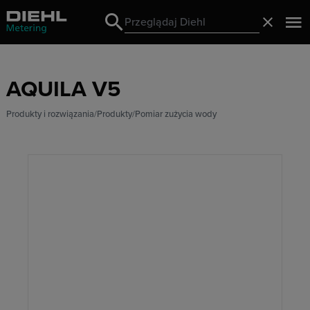
Search
Zamknij
Search
AQUILA V5
Produkty i rozwiązania
Produkty
Pomiar zużycia wody