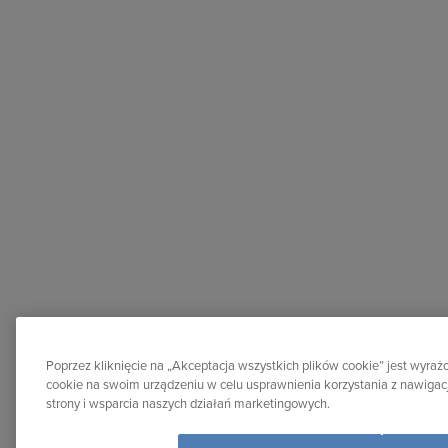
Poprzez kliknięcie na „Akceptacja wszystkich plików cookie” jest wyr
cookie na swoim urządzeniu w celu usprawnienia korzystania z nawigacj
strony i wsparcia naszych działań marketingowych.