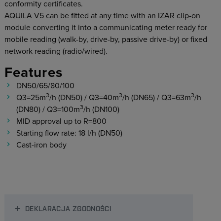
conformity certificates.
AQUILA V5 can be fitted at any time with an IZAR clip-on
module converting it into a communicating meter ready for
mobile reading (walk-by, drive-by, passive drive-by) or fixed
network reading (radio/wired).
Features
DN50/65/80/100
3
3
3
Q3=25m
/h (DN50) / Q3=40m
/h (DN65) / Q3=63m
/h
3
(DN80) / Q3=100m
/h (DN100)
MID approval up to R=800
Starting flow rate: 18 l/h (DN50)
Cast-iron body
DEKLARACJA ZGODNOŚCI