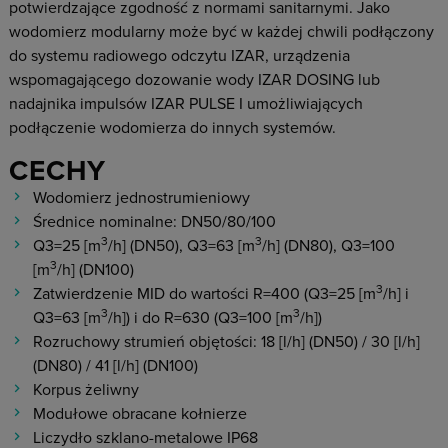
potwierdzające zgodność z normami sanitarnymi. Jako
wodomierz modularny może być w każdej chwili podłączony
do systemu radiowego odczytu IZAR, urządzenia
wspomagającego dozowanie wody IZAR DOSING lub
nadajnika impulsów IZAR PULSE I umożliwiających
podłączenie wodomierza do innych systemów.
CECHY
Wodomierz jednostrumieniowy
Średnice nominalne: DN50/80/100
3
3
Q3=25 [m
/h] (DN50), Q3=63 [m
/h] (DN80), Q3=100
3
[m
/h] (DN100)
3
Zatwierdzenie MID do wartości R=400 (Q3=25 [m
/h] i
3
3
Q3=63 [m
/h]) i do R=630 (Q3=100 [m
/h])
Rozruchowy strumień objętości: 18 [l/h] (DN50) / 30 [l/h]
(DN80) / 41 [l/h] (DN100)
Korpus żeliwny
Modułowe obracane kołnierze
Liczydło szklano-metalowe IP68