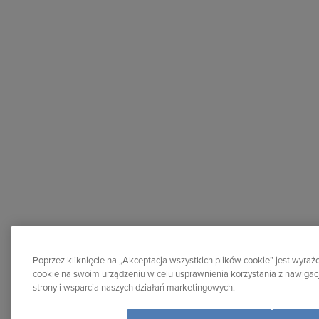
Poprzez kliknięcie na „Akceptacja wszystkich plików cookie” jest wyr
cookie na swoim urządzeniu w celu usprawnienia korzystania z nawigacj
strony i wsparcia naszych działań marketingowych.