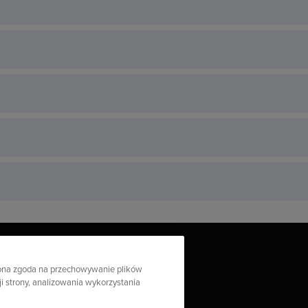
ażona zgoda na przechowywanie plików
i strony, analizowania wykorzystania