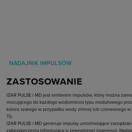
Ogólne warunki handlowe
NADAJNIK IMPULSÓW
ZASTOSOWANIE
IZAR PULSE i MD jest emiterem impulsów, który można zam
mocującego do każdego wodomierza typu modułowego produ
koloru szarego w przypadku wody zimnej lub czerwonego w 
Ti).
IZAR PULSE i MD generuje impulsy umożliwiające zarządzani
zabezpieczenia informujące o zewnętrznej ingerencji. Nad