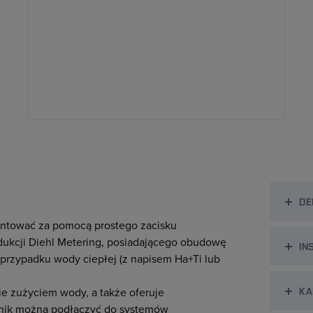
DE
ontować za pomocą prostego zacisku
kcji Diehl Metering, posiadającego obudowę
IN
przypadku wody ciepłej (z napisem Ha+Ti lub
KA
e zużyciem wody, a także oferuje
ajnik można podłączyć do systemów