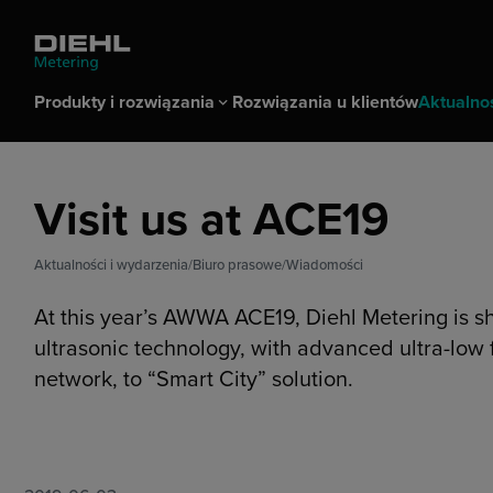
Produkty i rozwiązania
Rozwiązania u klientów
Aktualnoś
Produkty i rozwiązania
Aktualności i wydarzenia
Firma
Kontakt
Kariera
Visit us at ACE19
Produkty
Biuro prasowe
Dlaczego Diehl Metering
Kontakt z działem handlowym
Find a job
Rozwiązania
Wydarzenia Di
Centrum pobie
Obsługa klient
Praca i kariera
Pomiar zużycia wody
Wiadomości
Meter Data Ma
Pokazy
Aktualności i wydarzenia
Biuro prasowe
Wiadomości
Historia
ELEVATE Partn
Pomiar zużycia energii cieplnej
Komunikaty prasowe
Łączność & IoT
Komponenty systemowe
Biblioteka mediów
Rozwiązania d
At this year’s AWWA ACE19, Diehl Metering is
Oprogramowanie
Rozwiązania w 
ultrasonic technology, with advanced ultra-lo
chłodzenia
network, to “Smart City” solution.
Rozwiązania w 
Biznes & Zgodność
Usługi
Zakupy strategiczne
Rynki