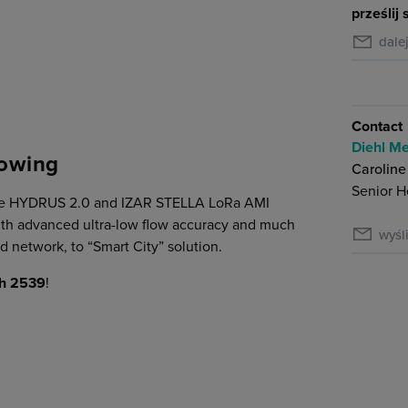
prześlij 
dale
Contact
Diehl Me
lowing
Caroline
Senior H
 the HYDRUS 2.0 and IZAR STELLA LoRa AMI
with advanced ultra-low flow accuracy and much
wyśl
 network, to “Smart City” solution.
h 2539
!