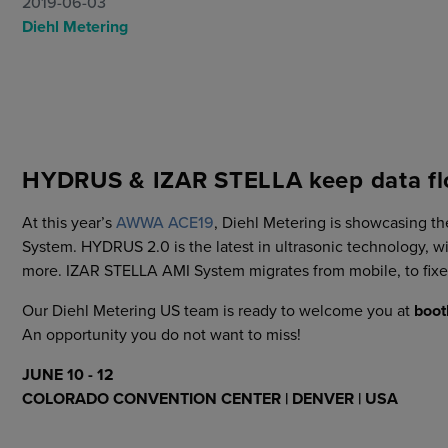
2019-06-03
Ogólne warunki handlowe
Diehl Metering
HYDRUS & IZAR STELLA keep data f
At this year’s
AWWA ACE19
, Diehl Metering is showcasing
System. HYDRUS 2.0 is the latest in ultrasonic technology, 
more. IZAR STELLA AMI System migrates from mobile, to fixed
Our Diehl Metering US team is ready to welcome you at
boot
An opportunity you do not want to miss!
JUNE 10 - 12
COLORADO CONVENTION CENTER | DENVER | USA