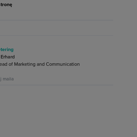
stronę
j
tering
 Erhard
ead of Marketing and Communication
ij maila