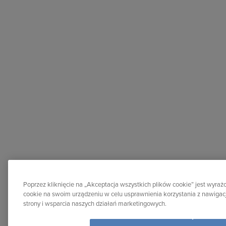
Poprzez kliknięcie na „Akceptacja wszystkich plików cookie” jest wyr
cookie na swoim urządzeniu w celu usprawnienia korzystania z nawigacj
strony i wsparcia naszych działań marketingowych.