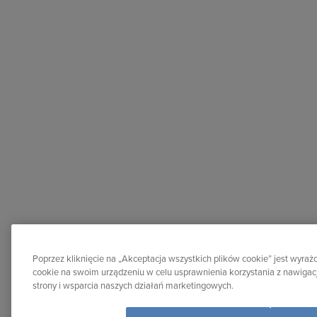
Poprzez kliknięcie na „Akceptacja wszystkich plików cookie” jest wyr
cookie na swoim urządzeniu w celu usprawnienia korzystania z nawigacj
strony i wsparcia naszych działań marketingowych.