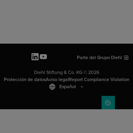
Parte del Grupo Diehl
Diehl Stiftung & Co. KG © 2026
Protección de datos
Aviso legal
Report Compliance Violation
Español
COOKIE SET