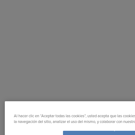
Al hacer clic en “Aceptar todas las cookies”, usted acepta que las cooki
la navegación del sitio, analizar el uso del mismo, y colaborar con nuest