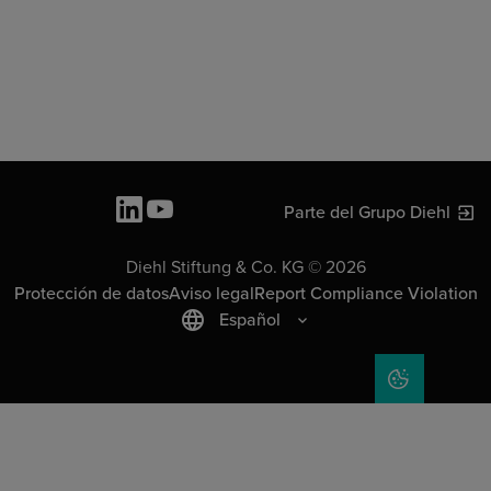
Parte del Grupo Diehl
Diehl Stiftung & Co. KG © 2026
Protección de datos
Aviso legal
Report Compliance Violation
Español
COOKIE SET