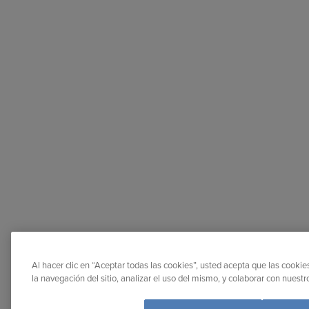
Al hacer clic en “Aceptar todas las cookies”, usted acepta que las cooki
la navegación del sitio, analizar el uso del mismo, y colaborar con nuest