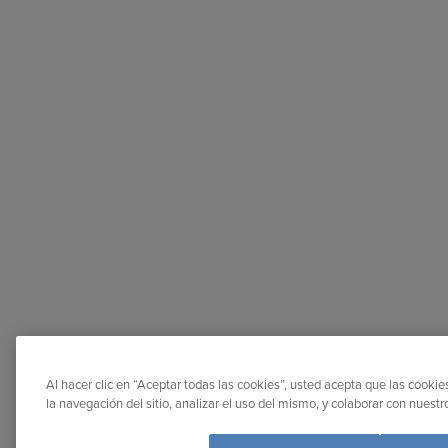
Al hacer clic en “Aceptar todas las cookies”, usted acepta que las cooki
la navegación del sitio, analizar el uso del mismo, y colaborar con nuest