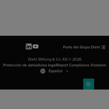
Parte del Grupo Diehl
Diehl Stiftung & Co. KG © 2026
Protección de datos
Aviso legal
Report Compliance Violation
Español
COOKIE SET