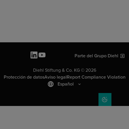
Parte del Grupo Diehl
Diehl Stiftung & Co. KG © 2026
Protección de datos
Aviso legal
Report Compliance Violation
Español
COOKIE SET