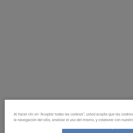
Al hacer clic en “Aceptar todas las cookies”, usted acepta que las cooki
la navegación del sitio, analizar el uso del mismo, y colaborar con nuest