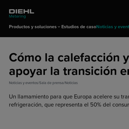
Productos y soluciones
Estudios de caso
Noticias y even
Productos y soluciones
Noticias y eventos
Empresa
Contacto
Carrera
Cómo la calefacción y 
Productos
Sala de prensa
Por qué Diehl Metering
Contactos comerciales
Find a job
Soluciones
Eventos de Die
Centro de des
Login
Medición de agua
Noticias
apoyar la transición 
Conectividad &
Exposiciones
Nuestro legado
ELEVATE Partn
Medición de energía térmica
Biblioteca multimedia
Meter Data Ma
Componentes del sistema
Comunicados de prensa
Soluciones par
Noticias y eventos
Sala de prensa
Noticias
Software
Soluciones para
Soluciones de
Un llamamiento para que Europa acelere su trans
Servicios
refrigeración, que representa el 50% del consum
Negocios & Cumplimiento
Compras estratégicas
Mercados