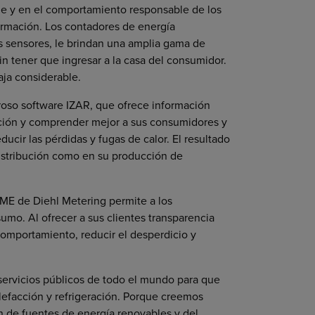
le y en el comportamiento responsable de los
formación. Los contadores de energía
 sensores, le brindan una amplia gama de
in tener que ingresar a la casa del consumidor.
aja considerable.
eroso software IZAR, que ofrece información
ución y comprender mejor a sus consumidores y
educir las pérdidas y fugas de calor. El resultado
distribución como en su producción de
OME de Diehl Metering permite a los
umo. Al ofrecer a sus clientes transparencia
comportamiento, reducir el desperdicio y
 servicios públicos de todo el mundo para que
alefacción y refrigeración. Porque creemos
n de fuentes de energía renovables y del