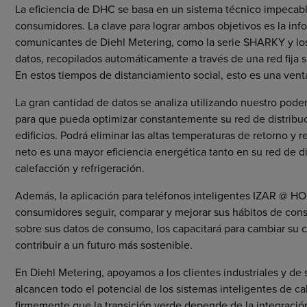
La eficiencia de DHC se basa en un sistema técnico impecab
consumidores. La clave para lograr ambos objetivos es la in
comunicantes de Diehl Metering, como la serie SHARKY y los
datos, recopilados automáticamente a través de una red fija s
En estos tiempos de distanciamiento social, esto es una vent
La gran cantidad de datos se analiza utilizando nuestro pod
para que pueda optimizar constantemente su red de distrib
edificios. Podrá eliminar las altas temperaturas de retorno y r
neto es una mayor eficiencia energética tanto en su red de 
calefacción y refrigeración.
Además, la aplicación para teléfonos inteligentes IZAR @ H
consumidores seguir, comparar y mejorar sus hábitos de cons
sobre sus datos de consumo, los capacitará para cambiar su 
contribuir a un futuro más sostenible.
En Diehl Metering, apoyamos a los clientes industriales y de
alcancen todo el potencial de los sistemas inteligentes de c
firmemente que la transición verde depende de la integració