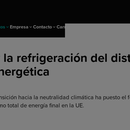
tos
Empresa
Contacto
Carrera
la refrigeración del dis
hl Metering
cargas
Localizaciones
energética
 IoT
er Program
Sostenibilidad & IMS
nagement solutions
a el agua
Desarrollo sostenible
 la calefacción
IMS y certificados
 submedición
ición hacia la neutralidad climática ha puesto el fo
o total de energía final en la UE.