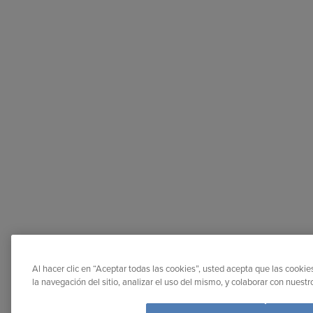
Al hacer clic en “Aceptar todas las cookies”, usted acepta que las cooki
la navegación del sitio, analizar el uso del mismo, y colaborar con nuest