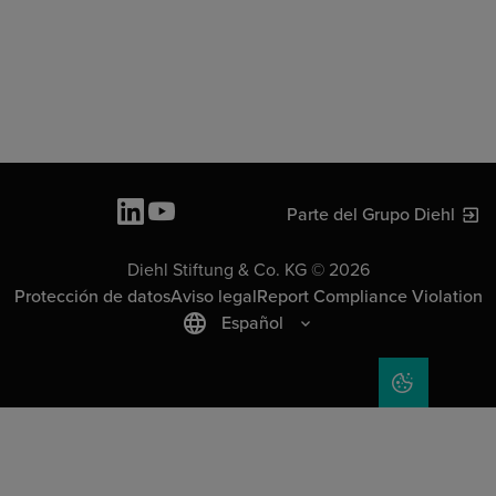
Parte del Grupo Diehl
Diehl Stiftung & Co. KG © 2026
Protección de datos
Aviso legal
Report Compliance Violation
Español
COOKIE SET