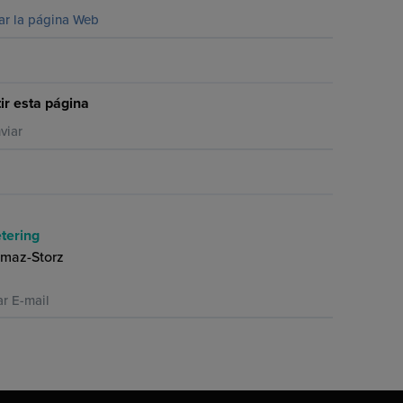
tar la página Web
r esta página
viar
tering
lmaz-Storz
ar E-mail