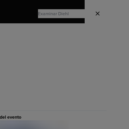
Search
Cerrado
Search
 del evento