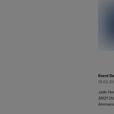
Event D
13.02.2
Jade Ho
26121
Ol
Alemani