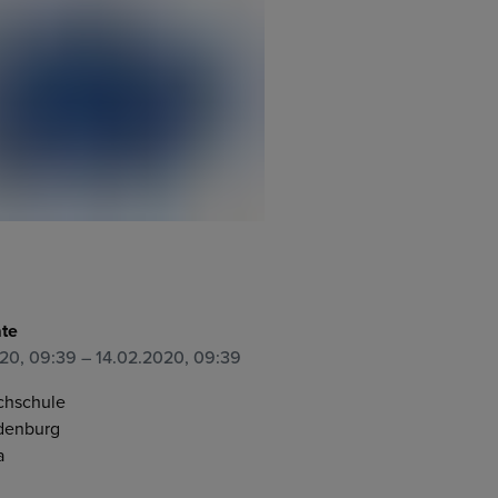
ate
020, 09:39
– 14.02.2020, 09:39
chschule
denburg
a