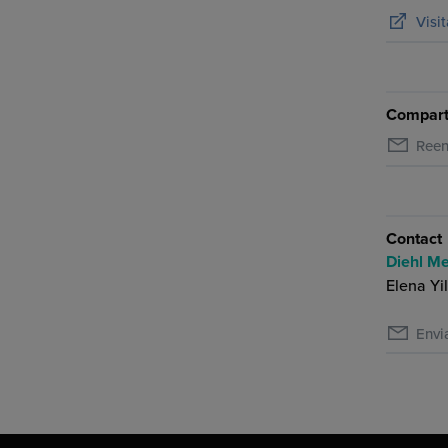
Visi
Comparti
Reen
Contact
Diehl Me
Elena Yi
Envi