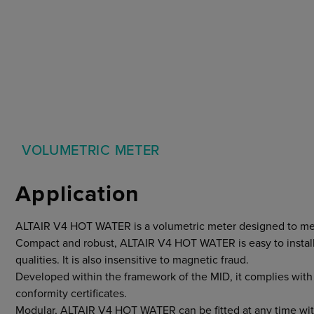
Cybersecurity
Märkte
Allgemeine Einkaufs- und
Geschäftsbedingungen
VOLUMETRIC METER
Application
ALTAIR V4 HOT WATER is a volumetric meter designed to me
Compact and robust, ALTAIR V4 HOT WATER is easy to install 
qualities. It is also insensitive to magnetic fraud.
Developed within the framework of the MID, it complies with
conformity certificates.
Modular, ALTAIR V4 HOT WATER can be fitted at any time with