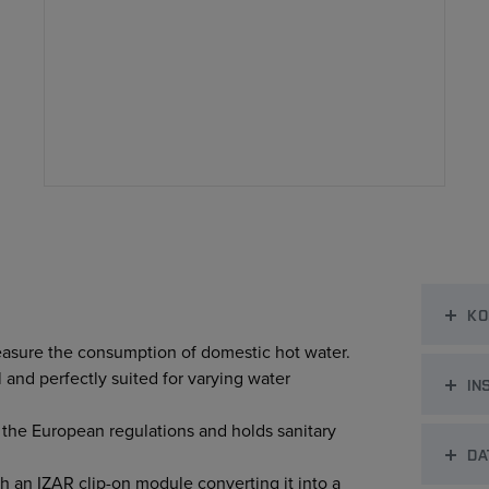
KO
asure the consumption of domestic hot water.
and perfectly suited for varying water
IN
 the European regulations and holds sanitary
DA
 an IZAR clip-on module converting it into a