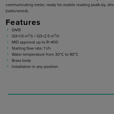
communicating meter, ready for mobile reading (walk-by, driv
(radio/wired).
Features
DN15
3
3
Q3=1.6 m
/h / Q3=2.5 m
/h
MID approval up to R=400
Starting flow rate: 1 l/h
Water temperature from 30°C to 90°C
Brass body
Installation in any position