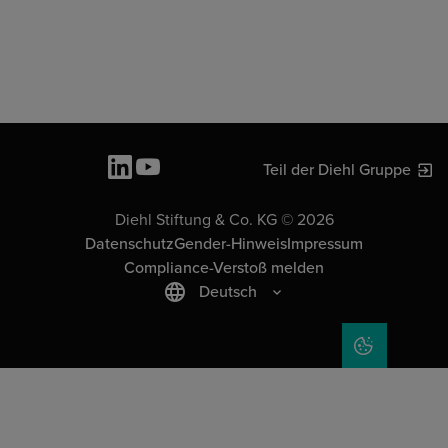
Teil der Diehl Gruppe
Diehl Stiftung & Co. KG © 2026
Datenschutz
Gender-Hinweis
Impressum
Compliance-Verstoß melden
Deutsch
COOKIE-EIN