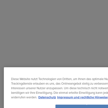
Diese Website nutzt Technologien von Dritten, um Ihnen das optimale Nu
Trackingdienste erlauben es uns, das Onlineangebot stetig zu verbessern
Interessen unserer Nutzer anzupassen. Um diese technisch nicht notwe
benötigen wir Ihre Einwilligung. Die einmal erteilte Einwilligung kann je
widerrufen werden.
Datenschutz
Impressum und rechtliche Hinweise