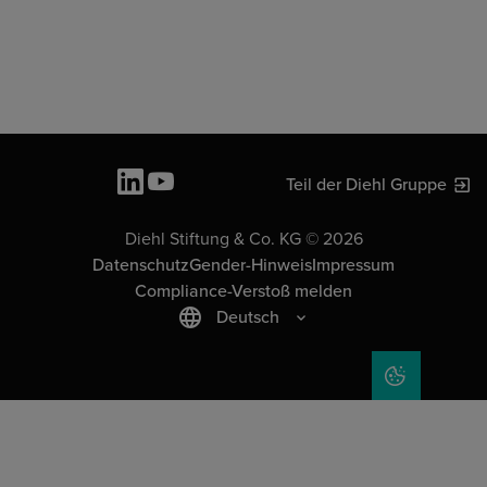
Teil der Diehl Gruppe
Diehl Stiftung & Co. KG © 2026
Datenschutz
Gender-Hinweis
Impressum
Compliance-Verstoß melden
Deutsch
COOKIE-EIN