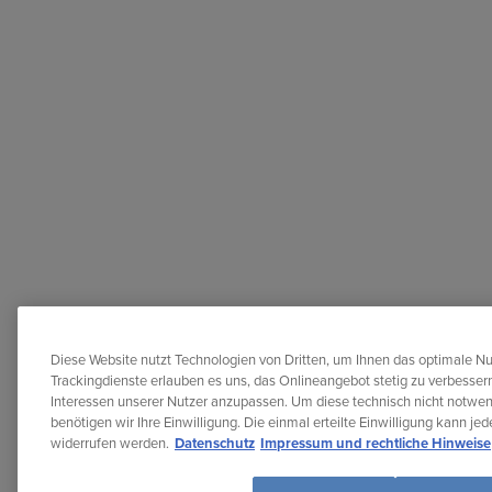
Diese Website nutzt Technologien von Dritten, um Ihnen das optimale Nu
Trackingdienste erlauben es uns, das Onlineangebot stetig zu verbessern
Interessen unserer Nutzer anzupassen. Um diese technisch nicht notwe
benötigen wir Ihre Einwilligung. Die einmal erteilte Einwilligung kann je
widerrufen werden.
Datenschutz
Impressum und rechtliche Hinweise