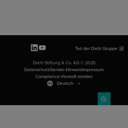
Teil der Diehl Gruppe
Diehl Stiftung & Co. KG © 2026
Datenschutz
Gender-Hinweis
Impressum
Compliance-Verstoß melden
Deutsch
COOKIE-EIN