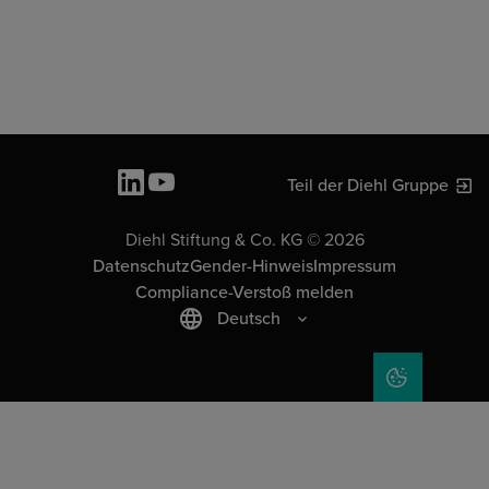
Teil der Diehl Gruppe
Diehl Stiftung & Co. KG © 2026
Datenschutz
Gender-Hinweis
Impressum
Compliance-Verstoß melden
Deutsch
COOKIE-EIN