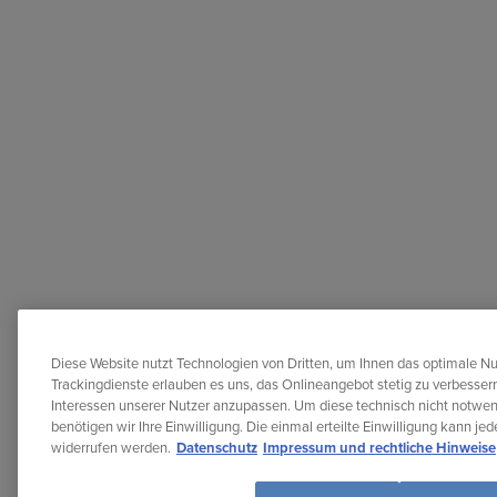
Diese Website nutzt Technologien von Dritten, um Ihnen das optimale Nu
Trackingdienste erlauben es uns, das Onlineangebot stetig zu verbessern
Interessen unserer Nutzer anzupassen. Um diese technisch nicht notwe
benötigen wir Ihre Einwilligung. Die einmal erteilte Einwilligung kann je
widerrufen werden.
Datenschutz
Impressum und rechtliche Hinweise