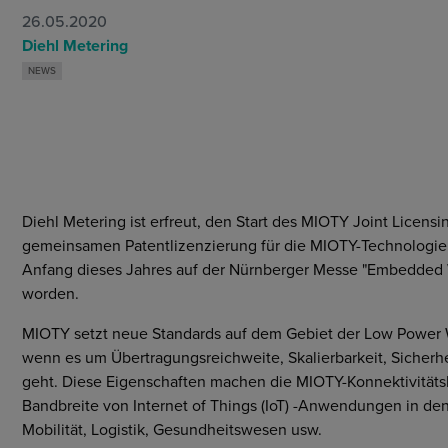
Cybersecurity
26.05.2020
Märkte
Diehl Metering
Allgemeine Einkaufs- und
NEWS
Geschäftsbedingungen
Diehl Metering ist erfreut, den Start des MIOTY Joint Licen
gemeinsamen Patentlizenzierung für die MIOTY-Technologie
Anfang dieses Jahres auf der Nürnberger Messe "Embedded W
worden.
MIOTY setzt neue Standards auf dem Gebiet der Low Power
wenn es um Übertragungsreichweite, Skalierbarkeit, Sicherhe
geht. Diese Eigenschaften machen die MIOTY-Konnektivitätsl
Bandbreite von Internet of Things (IoT) -Anwendungen in den 
Mobilität, Logistik, Gesundheitswesen usw.