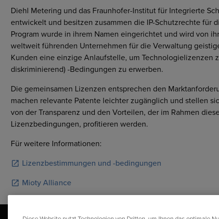
Diehl Metering und das Fraunhofer-Institut für Integrierte 
entwickelt und besitzen zusammen die IP-Schutzrechte für d
Program wurde in ihrem Namen eingerichtet und wird von ihre
weltweit führenden Unternehmen für die Verwaltung geistig
Kunden eine einzige Anlaufstelle, um Technologielizenzen 
diskriminierend) -Bedingungen zu erwerben.
Die gemeinsamen Lizenzen entsprechen den Marktanforderun
machen relevante Patente leichter zugänglich und stellen si
von der Transparenz und den Vorteilen, der im Rahmen die
Lizenzbedingungen, profitieren werden.
Für weitere Informationen:
Lizenzbestimmungen und -bedingungen
Mioty Alliance