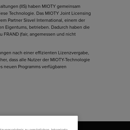
Schaltungen (IIS) haben MIOTY gemeinsam
iese Technologie. Das MIOTY Joint Licensing
m Partner Sisvel International, einem der
en Eigentums, betrieben. Dadurch haben die
zu FRAND (fair, angemessen und nicht
gen nach einer effizienten Lizenzvergabe,
cher, dass alle Nutzer der MIOTY-Technologie
ses neuen Programms verfügbaren