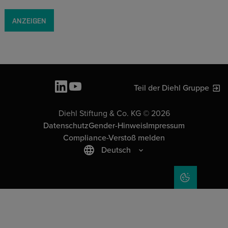
ANZEIGEN
Teil der Diehl Gruppe
Diehl Stiftung & Co. KG © 2026
Datenschutz
Gender-Hinweis
Impressum
Compliance-Verstoß melden
Deutsch
COOKIE-EIN