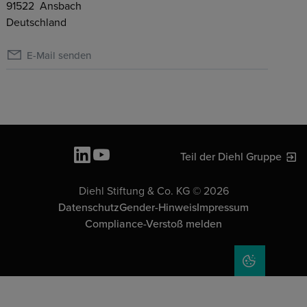
91522
Ansbach
Deutschland
E-Mail senden
Teil der Diehl Gruppe
Diehl Stiftung & Co. KG © 2026
Datenschutz
Gender-Hinweis
Impressum
Compliance-Verstoß melden
COOKIE-EIN