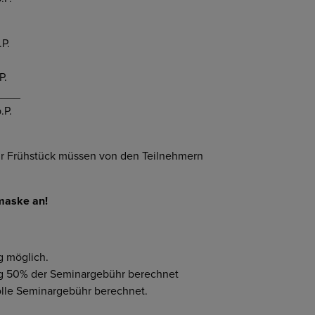
.P.
P.
__
.P.
ür Frühstück müssen von den Teilnehmern
emaske an!
g möglich.
ng 50% der Seminargebühr berechnet
volle Seminargebühr berechnet.