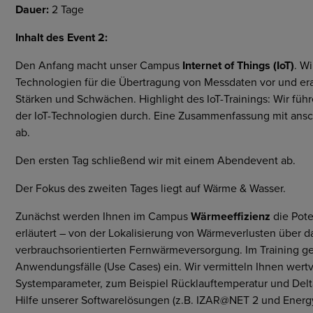
Dauer:
2 Tage
Cybersecurity
Märkte
Inhalt des Event 2:
Allgemeine Einkaufs- und
Geschäftsbedingungen
Den Anfang macht unser Campus
Internet of Things (IoT)
. Wi
Technologien für die Übertragung von Messdaten vor und er
Stärken und Schwächen. Highlight des IoT-Trainings: Wir füh
der IoT-Technologien durch. Eine Zusammenfassung mit ansch
ab.
Den ersten Tag schließend wir mit einem Abendevent ab.
Der Fokus des zweiten Tages liegt auf Wärme & Wasser.
Zunächst werden Ihnen im Campus
Wärmeeffizienz
die Pot
erläutert – von der Lokalisierung von Wärmeverlusten über da
verbrauchsorientierten Fernwärmeversorgung. Im Training ge
Anwendungsfälle (Use Cases) ein. Wir vermitteln Ihnen wertv
Systemparameter, zum Beispiel Rücklauftemperatur und Del
Hilfe unserer Softwarelösungen (z.B. IZAR@NET 2 und Ener