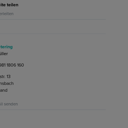
ite teilen
erleiten
tering
ller
981 1806 160
str. 13
nsbach
land
il senden