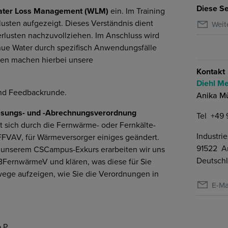
Diese Se
ater Loss Management (WLM)
ein. Im Training
usten aufgezeigt. Dieses Verständnis dient
Weit
rlusten nachzuvollziehen. Im Anschluss wird
nue Water durch spezifisch Anwendungsfälle
gen machen hierbei unsere
Kontakt
Diehl Me
und Feedbackrunde.
Anika Mü
ssungs- und -Abrechnungsverordnung
Tel
+49 
t sich durch die Fernwärme- oder Fernkälte-
Industrie
FVAV, für Wärmeversorger einiges geändert.
91522
A
 unserem CSCampus-Exkurs erarbeiten wir uns
Deutsch
FernwärmeV und klären, was diese für Sie
ege aufzeigen, wie Sie die Verordnungen in
E-Ma
P.