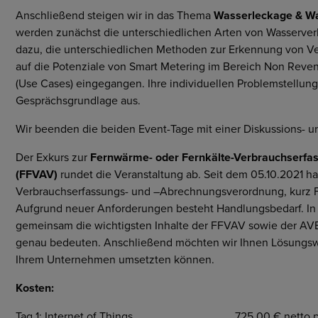
Anschließend steigen wir in das Thema
Wasserleckage & W
werden zunächst die unterschiedlichen Arten von Wasserverl
dazu, die unterschiedlichen Methoden zur Erkennung von Ve
auf die Potenziale von Smart Metering im Bereich Non Reve
(Use Cases) eingegangen. Ihre individuellen Problemstellun
Gesprächsgrundlage aus.
Wir beenden die beiden Event-Tage mit einer Diskussions- 
Der Exkurs zur
Fernwärme- oder Fernkälte-Verbrauchserfa
(FFVAV)
rundet die Veranstaltung ab. Seit dem 05.10.2021 ha
Verbrauchserfassungs- und –Abrechnungsverordnung, kurz F
Aufgrund neuer Anforderungen besteht Handlungsbedarf. In
gemeinsam die wichtigsten Inhalte der FFVAV sowie der AVB
genau bedeuten. Anschließend möchten wir Ihnen Lösungsw
Ihrem Unternehmen umsetzten können.
Kosten:
Tag 1: Internet of Things 725,00 € netto p.