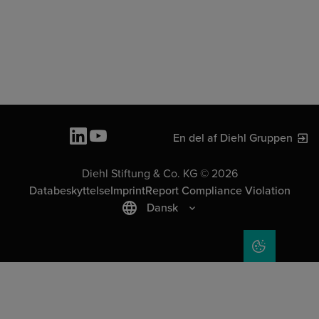
En del af Diehl Gruppen
Diehl Stiftung & Co. KG © 2026
Databeskyttelse
Imprint
Report Compliance Violation
Dansk
COOKIE SET