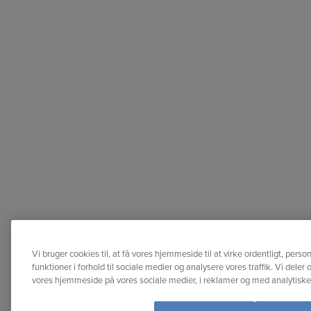
Vi bruger cookies til, at få vores hjemmeside til at virke ordentligt, perso
funktioner i forhold til sociale medier og analysere vores traffik. Vi dele
vores hjemmeside på vores sociale medier, i reklamer og med analytisk