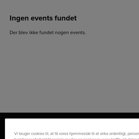
Ingen events fundet
Der blev ikke fundet nogen events.
Vi bruger cookies til, at få vores hjemmeside til at virke ordentligt, perso