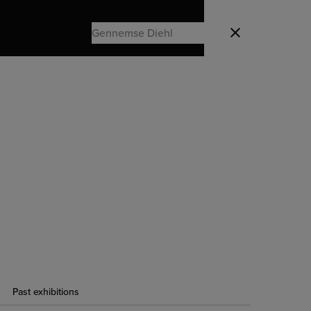
Search
Luk
Search
Past exhibitions