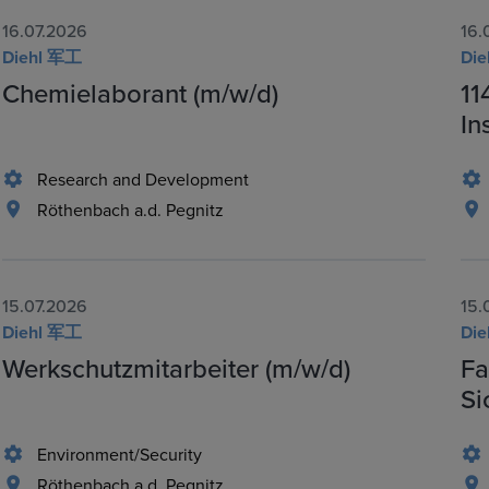
16.07.2026
16.
Diehl 军工
Di
Chemielaborant (m/w/d)
11
In
Research and Development
Röthenbach a.d. Pegnitz
15.07.2026
15.
Diehl 军工
Di
Werkschutzmitarbeiter (m/w/d)
Fa
Si
Environment/Security
Röthenbach a.d. Pegnitz