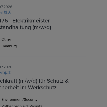
07.2026
ehl 航天
476 - Elektrikmeister
standhaltung (m/w/d)
Other
Hamburg
07.2026
ehl 军工
chkraft (m/w/d) für Schutz &
cherheit im Werkschutz
Environment/Security
Röthenbach a.d. Pegnitz