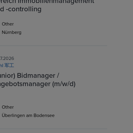
reich Immobilienmanagement
d -controlling
Other
Nürnberg
07.2026
ehl 军工
unior) Bidmanager /
gebotsmanager (m/w/d)
Other
Überlingen am Bodensee