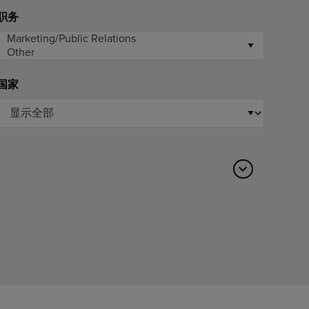
职务
国家