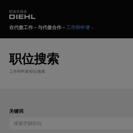
职业生涯在
在代傲工作
与代傲合作
工作和申请
在代傲工作
与代傲合作
工作和申请
职位搜索
代傲职业生涯
学徒和学生
职位搜索
在代傲工作的盒
专业人才
申请人登录
双元制学习计划
工作和申请
职位搜索
招聘会与招聘活动
主动求职
学生实习
关键词