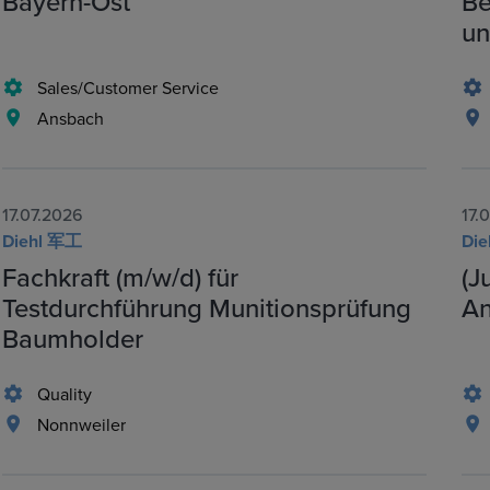
Bayern-Ost
Be
un
Sales/Customer Service
Ansbach
17.07.2026
17.
Diehl 军工
Di
Fachkraft (m/w/d) für
(J
Testdurchführung Munitionsprüfung
An
Baumholder
Quality
Nonnweiler