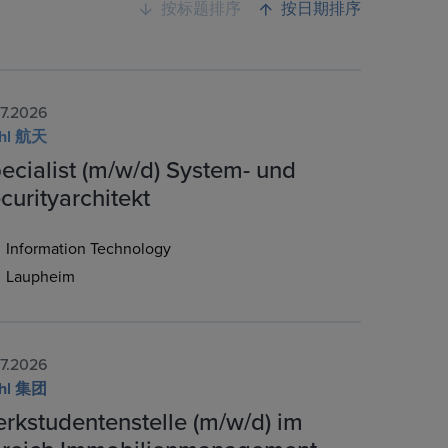
按标题排序
按日期排序
07.2026
ehl 航天
ecialist (m/w/d) System- und
curityarchitekt
Information Technology
Laupheim
07.2026
ehl 集团
rkstudentenstelle (m/w/d) im