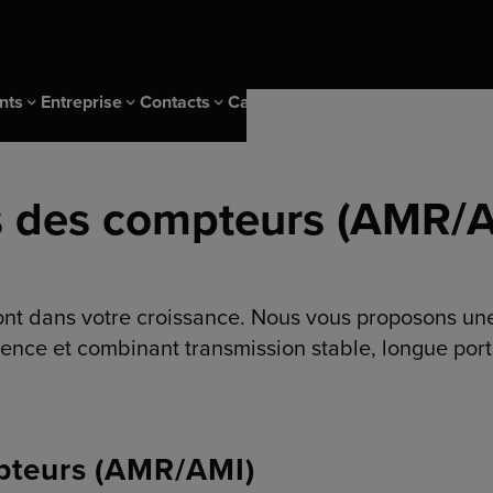
nts
Entreprise
Contacts
Carrière
s des compteurs (AMR/
ehl Metering
échargement
Diehl Group
Sites
Login
Nous rejoindre
ité
Durabilité & IMS
onnées de comptage
ng Insights
l'eau
nt dans votre croissance. Nous vous proposons une
Durabilité Diehl Metering
ites d'eau
ence et combinant transmission stable, longue por
IMS et certificats
 le comptage
Recyclage des produits
le chauffage
u réseau de chaleur
pteurs (AMR/AMI)