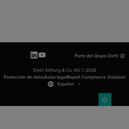
Parte del Grupo Diehl
Diehl Stiftung & Co. KG © 2026
Protección de datos
Aviso legal
Report Compliance Violation
Español
COOKIE SET