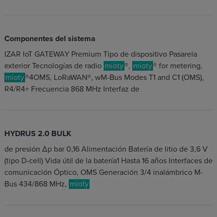
Componentes del sistema
IZAR IoT GATEWAY Premium Tipo de dispositivo Pasarela
exterior Tecnologías de radio
mioty
®,
mioty
® for metering,
mioty
®4OMS, LoRaWAN®, wM-Bus Modes T1 and C1 (OMS),
R4/R4+ Frecuencia 868 MHz Interfaz de
HYDRUS 2.0 BULK
de presión Δp bar 0,16 Alimentación Batería de litio de 3,6 V
(tipo D-cell) Vida útil de la batería1 Hasta 16 años Interfaces de
comunicación Óptico, OMS Generación 3/4 inalámbrico M-
Bus 434/868 MHz,
mioty