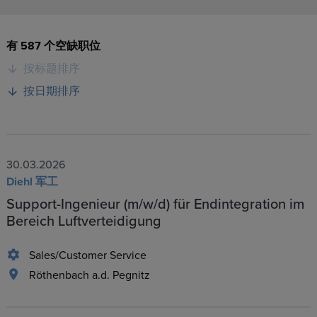
有 587 个空缺职位
按标题排序
按日期排序
30.03.2026
Diehl 军工
Support-Ingenieur (m/w/d) für Endintegration im
Bereich Luftverteidigung
Sales/Customer Service
Röthenbach a.d. Pegnitz