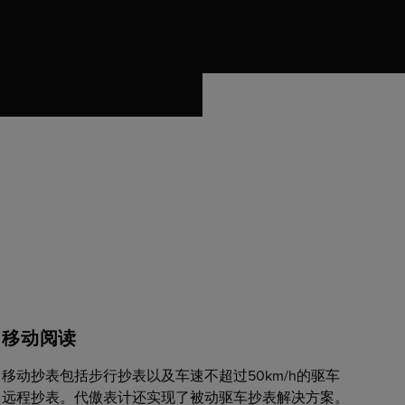
ng 活动
公司所在地
nagement solutions
MS
业务与合规
战略采购
市场
通用条款
移动阅读
移动抄表包括步行抄表以及车速不超过50km/h的驱车
远程抄表。代傲表计还实现了被动驱车抄表解决方案。