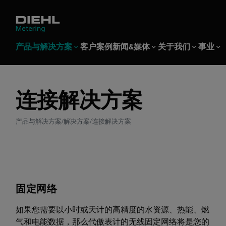
产品与解决方案
客户案例
新闻&媒体
关于我们
事业
产品与解决方案
新闻&媒体
关于我们
事业
连接解决方案
产品
媒体中心
关于代傲表计
Find a job
解决方案
Diehl Meteri
下载中心
水计量
新闻
Meter Data Ma
展会
产品与解决方案
解决方案
连接解决方案
公司历史
可持续发展 & I
热能计量
媒体发布
连接解决方案
系统组件
下载中心
水解决方案
可持续性
软件
供热解决方案
IMS及所获证书
服务
固定网络
如果您需要以小时或天计的高精度的水资源、热能、燃
气和电能数据，那么代傲表计的无线固定网络将是您的