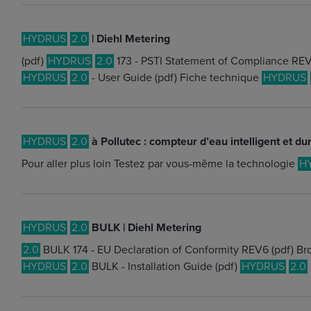
HYDRUS
2.0
| Diehl Metering
(pdf)
HYDRUS
2.0
173 - PSTI Statement of Compliance REV4
HYDRUS
2.0
- User Guide (pdf) Fiche technique
HYDRUS
HYDRUS
2.0
à Pollutec : compteur d’eau intelligent et du
Pour aller plus loin Testez par vous-même la technologie
H
HYDRUS
2.0
BULK | Diehl Metering
2.0
BULK 174 - EU Declaration of Conformity REV6 (pdf) Bro
HYDRUS
2.0
BULK - Installation Guide (pdf)
HYDRUS
2.0