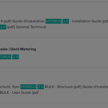
 (pdf) Guide d'installation
HYDRUS
2.0
- Installation Guide (pd
2.0
(pdf) General Technical
rable | Diehl Metering
YDRUS
2.0
.
chure, flyer
HYDRUS
2.0
BULK - Brochure (pdf) Guide d'installa
BULK - User Guide (pdf