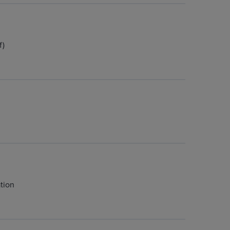
f)
tion