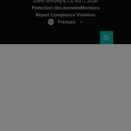
Diehl Stiftung & Co. KG © 2026
Protection des données
Mentions
Report Compliance Violation
Français
COOKIE SET