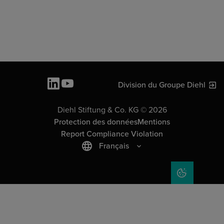
Division du Groupe Diehl
Diehl Stiftung & Co. KG © 2026
Protection des données
Mentions
Report Compliance Violation
Français
COOKIE SET