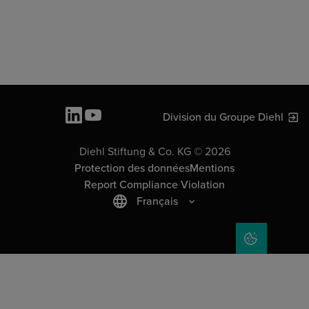
Division du Groupe Diehl
Diehl Stiftung & Co. KG © 2026
Protection des données
Mentions
Report Compliance Violation
Français
COOKIE SET