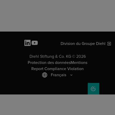
Division du Groupe Diehl
Diehl Stiftung & Co. KG © 2026
Protection des données
Mentions
Report Compliance Violation
Français
COOKIE SET