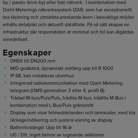
by / passiv drive-by) eller fast nätverk . I kombination med
Diehl Meterings nätverkssystem IZAR, som har exceptionellt
bra täckning och utmärkta prestanda även i besvärliga miljöer
erhålls detaljrikt och aktuellt dataflöde. På så sätt skapas en
infrastruktur där responstiden är minimal och fel kan åtgärdas
omedelbart.
Egenskaper
DN50 till DN200 mm
MID-godkänd, dynamiskt omfång upp till R 1000
IP 68, kan installeras utomhus
Integrerad radiokommunikation med Open Metering-
telegram (OMS generation 3 eller 4, profil B)
Trådad M-bus/Puls/Puls, trådlös M-bus, trådlös M-Bus i
kombination med L-Bus/Puls gränssnitt
Display som visar felmeddelanden och larmkoder, med bla
läckageindikering och justera visning av display
Batterilivslängd: Upp till 16 år
U0 / D0, inget behov av lugnande sektioner